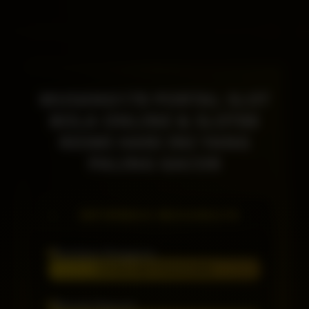
MUSANG178 PORTAL SLOT
BOLA ONLINE & SLOT88
RESMI HARI INI YANG
PALING GACOR
INFORMASI MUSANG178
Penilaian Pengguna
178.852.888 PENGGUNA
Minimal Deposit