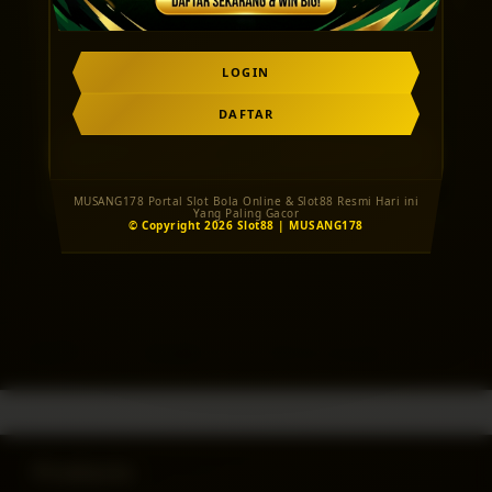
LOGIN
LOGIN
DAFTAR
DAFTAR
MUSANG178 Portal Slot Bola Online & Slot88 Resmi Hari ini
Yang Paling Gacor
© Copyright 2026 Slot88 | MUSANG178
Layer Popup Close
SLOT
>
Slot88
>
SITUS Slot88
Buka
Footer Navigation
Products