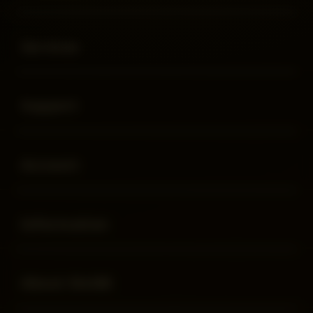
Buka
Services
Buka
Support
Buka
Account
Buka
Information
Buka
About Slot88